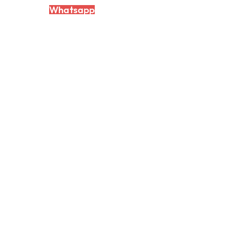
Whatsapp