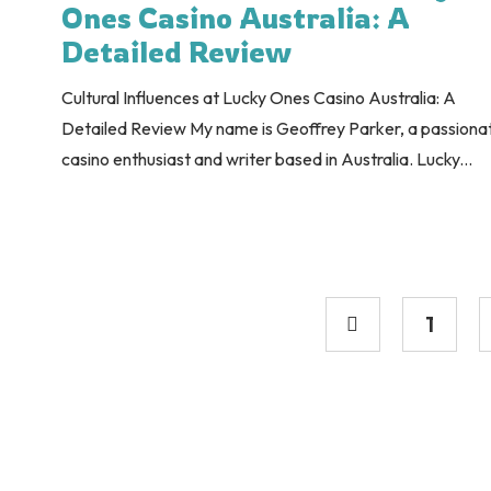
Ones Casino Australia: A
Detailed Review
Cultural Influences at Lucky Ones Casino Australia: A
Detailed Review My name is Geoffrey Parker, a passiona
casino enthusiast and writer based in Australia. Lucky...
1