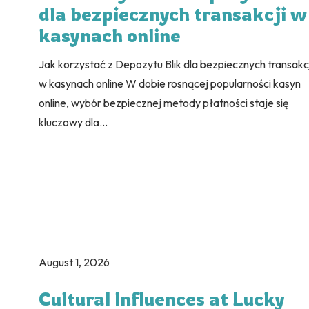
dla bezpiecznych transakcji w
kasynach online
Jak korzystać z Depozytu Blik dla bezpiecznych transakcj
w kasynach online W dobie rosnącej popularności kasyn
online, wybór bezpiecznej metody płatności staje się
kluczowy dla...
August 1, 2026
Cultural Influences at Lucky