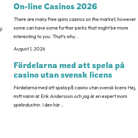
On-line Casinos 2026
There are many free spins casinos on the market, however
some can have some further perks that might be more
i
interesting to you. That’s why...
August 1, 2026
Fördelarna med att spela på
casino utan svensk licens
Fördelarna med att spela på casino utan svensk licens Hej,
mitt namn är Erik Andersson och jag är en expert inom
spelindustrin. I den här...