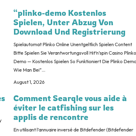
“plinko-demo Kostenlos
Spielen, Unter Abzug Von
Download Und Registrierung
Spielautomat Plinko Online Unentgeltlich Spielen Content
Bitte Spielen Sie Verantwortungsvoll Hit’n’spin Casino Plink
Demo — Kostenlos Spielen So Funktioniert Die Plinko Dem
Wie Man Bei”...
August 1, 2026
es
Comment Searqle vous aide à
éviter le catfishing sur les
applis de rencontre
y
En utilisant l’annuaire inversé de Bitdefender (Bitdefender